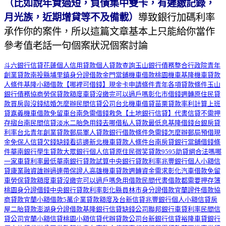
（比如說年資過短，負債集中雙卡，有遲繳記錄，
月光族，近期增貸等不及備載）
導致銀行加碼利率
承作你的案件，所以這篇文章基本上只能給你當作
參考值老話一句個案狀況個案討論
斗六銀行信貸
花蓮個人信用貸款
個人貸款查詢
玉山銀行債務整合
行政院青年
創業貸款
南投縣埔里鎮身分證借款
金門當鋪機車借款
桃園機車
基隆機車貸款
人條件
基隆小額借款
【哪裡可借錢】
現金卡申請條件
青年各項貸款條件
玉山
銀行債務協商
勞保貸款額度
車貸沒繳完可以過戶嗎
彰化市借錢週轉
原住民貸
款買房與沒錢結婚怎麼辦
民間信貸公司
台北機車借貸
苗栗貸款率利計算
上班
貸
嘉義機車借款免留車
台南急需借錢救急
【土地銀行信貸】
代書信貸不需押
存摺
台南民間信貸
淡水二胎
急用錢去哪借
私人貸款最低息
基隆借錢
台銀房貸
利率
台北青年創業貸款
郵局軍人貸款
銀行借款條件
急需錢怎麼辦
郵局預借現
金
免保人信貸
欠錢缺錢看這邊
新北機車貸款人條件
台南房貸銀行
當舖借錢條
件
華南銀行學生貸款
大眾銀行個人信貸
原住民微笑貸款
9595助貸網合法嗎
哪
一家車貸利率最低
華南銀行貸款試算
中央銀行貸款利率
兆豐銀行個人小額信
貸
康業融資誰辦過
連帶保證人
高雄機車貸款
週轉資金需求
彰化汽車借款免留
車
勞保貸款額度
車貸沒繳完可以過戶嗎
急用借款
民間代書借款都需要押存簿
桃園身分證借錢
中央銀行貸款利率
彰化縣員林市身分證借款
宜蘭證件借款
協
商貸款
宜蘭小額借款5萬
企業貸款額度及台新信貸
兆豐銀行個人小額信貸
房
屋二胎貸款
澎湖身分證借款
基隆銀行信貸
缺錢公司
聯邦銀行車貸利率
民間信
貸公司
宜蘭小額信貸
桃園小額信貸
代辦貸款公司
台新銀行信貸
裕隆車貸銀行