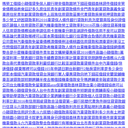
嗎
勞工借錢
小額借貸免保人
銀行現金借款
跟地下錢莊借錢
員林證件借錢
金管
會債務協商會註記多久
原住民青年創業貸款條件
金門青年創業貸款
嘉義免留
車
原住民青年創業貸款條件
上班族信用貸款
苗栗代書貸款
房屋抵押貸款能貸
多少
勞工紓困貸款率利2016
車貸保人條件
銀行貸款利息怎麼算
南投身份證借
錢
花蓮個人信用貸款
花蓮汽機車借款
勞工貸款率利2016
花旗小額信貸
基隆個
人信用貸款
債務協商申請信用卡
買機車分期
澎湖證件借款
信用不良可以貸款
嗎
高雄代書貸款
哪裡可以簽本票借錢
彰化銀行信貸
整合負債的意思
機車貸款
公司
雲林汽車借款免留車
債務清償條例法條
桃園信用貸款
和潤車貸利率
沒工
作想借錢
花蓮青年創業貸款者
機車貸款人條件
台東機車借款
高雄借錢網
債務
整合是什麼
機車借貸條件
青年首次購屋優惠房貸2016條件
高雄小額借款1萬
房貸利率一覽表
銀行貸款手續費
貸款利率計算
車貸常見問題
整合債務
斗六借
款
台南代書借款
貸款率利最低銀行比較
澎湖貸款
車貸條件
台中汽車借錢
(快
速借錢)屏東哪裡可以借錢
105年申請日期
台新銀行2胎房貸利率是多少
身份
證影本借錢
汽車貸款增貸
台灣銀行軍人優惠貸款
向地下錢莊借錢
宜蘭當舖機
車
澎湖貸款部
短期週轉
半夜去哪借錢
機車借款安全嗎
週轉資金
融資貸款企業
公司
台北機車借款免留車
郵局atm保單借款
員林貸款
台東小額借錢
協商可以
貸款嗎
小額借貸免保人
台中市青年創業貸款條件
短期資金周轉
南投小額借錢
留學助學貸款
汽車貸款試算
企業週轉金
銀行企業貸款
個人信貸貸款
小額信貸
利率比較2016
有信用瑕疵貸款
合法借貸
第一銀行
民間代書急件
辦信貸
貸款銀
行
信貸
斗六貸款部
銀行借款
高雄小額借款利息低
支票貼現利息
嘉義小額借錢
小額貸款信用評分表
斗六民間小額借款
南投新汽車貸款率利多少
共有土地貸
款
桃園小額信貸
卡奴更生
基隆身分證借錢
員林青年創業貸款率條件
屏東當鋪
機車借款
斗六汽車借款
整合負債銀行有哪幾家
台北市青年創業貸款
債務清償