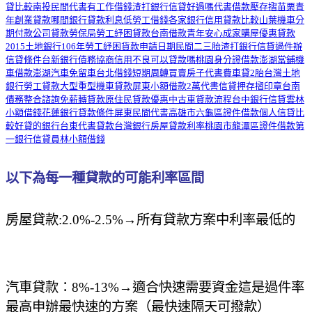
貸比較
南投民間代書
有工作借錢
渣打銀行信貸好過嗎
代書借款壓存摺
苗栗青
年創業貸款
哪間銀行貸款利息低
勞工借錢
各家銀行信用貸款比較
山葉機車分
期付款
公司貸款
勞保局勞工紓困貸款
台南借款
青年安心成家購屋優惠貸款
2015
土地銀行106年勞工紓困貨款申請日期
民間二三胎
渣打銀行信貸過件
辦
信貸條件
台新銀行債務協商
信用不良可以貸款嗎
桃園身分證借款
澎湖當鋪機
車借款
澎湖汽車免留車
台北借錢
短期周轉
買賣房子代書費
車貸2胎
台灣土地
銀行勞工貸款
大型重型機車貸款
屏東小額借款2萬
代書信貸押存摺印章
台南
債務整合諮詢
免薪轉貸款
原住民貸款優惠
中古車貸款流程
台中銀行信貸
雲林
小額借錢
花蓮銀行貸款條件
屏東民間代書
高雄市六龜區證件借款
個人信貸比
較好貸的銀行
台東代書貸款
台灣銀行房屋貸款利率
桃園市龍潭區證件借款
第
一銀行信貸
員林小額借錢
以下為每一種貸款的可能利率區間
房屋貸款
:2.0%-2.5%
→
所有貸款方案中利率最低的
汽車貸款：
8%-13%
→
適合快速需要資金這是過件率
最高申辦最快速的方案（最快速隔天可撥款）