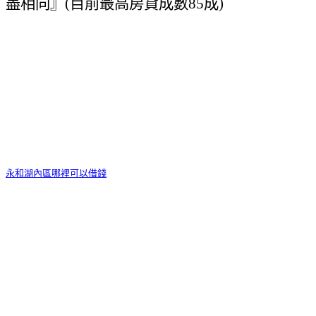
盡相同』(目前最高房貸成數85成)
貸款條件 :信用貸款條件與信用貸款資格如何決定
永和湖內區哪裡可以借錢