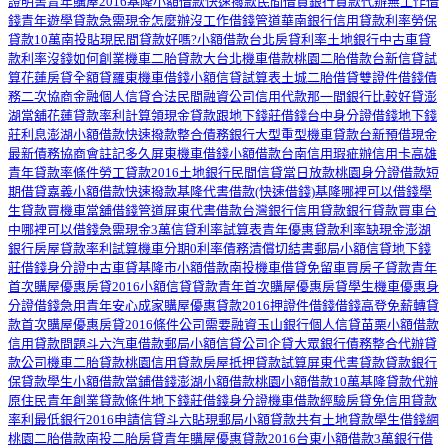
證明書
青年購屋2016
基隆小額借款快速撥款
民間借貸
銀行貸款代辦
無工作借
錢
青年遊學貸款
急需現金怎麼辦
沒工作借錢管道
華南銀行信用貸款利率
勞保
貸款10萬
南投貼現
民間貸款好嗎?
小額借款台北
房貸利率土地銀行
中古車貸
款利率
沒錢如何創業
機車二胎貸款
大台北機車借款
桃園二胎借款
台新信貸試
算
花蓮房貸全額貸
羅東機車借錢
小額信貸試算表
土城二胎借貸
雙證件借錢
債
務二次協商
金融個人信貸
合法民間融資公司
信用代款那一間銀行比較好貸
澎
湖當舖
花蓮貸款率利計算
領現金貸款
跟地下錢莊借錢
台中身分證借錢
地下錢
莊利息
澎湖小額借款快速撥款
整合債務銀行
大型重型機車貸款
台新預借現金
最新債務協商會註記多久
屏東機車借錢
小額借款台南
信用瑕疵辦信用卡
高雄
青年貸款率條件
勞工貸款2016土地銀行
民間信貸當日放款
桃園身分證借款
短
期借貸
嘉義小額借款快速撥款
基隆代書借款
(快速借錢)基隆哪裡可以借錢
學
生貸款買機車
當舖借錢管道
屏東代書借款
台灣銀行信用貸款
銀行貸款買車
台
中哪裡可以借錢
急需現金3萬
信貸利率試算表
青年優惠貸款利率
缺現金
澎湖
銀行房屋貸款率利試算
機車分期0利率
債務清償切結書
郵局小額信貸
地下錢
莊借錢身分證
中古車貸
基隆市小額借款
南投機車借貸免留車
買房子貸款
青年
首次購屋優惠房貸2016
小額信貸貸款
青年首次購屋優惠房貸
學生機車優惠
身
分證借錢急用
青年安心成家購屋優惠貸款2016
押證件借錢
借錢高登
免薪轉貸
款
首次購屋優惠房貸2016條件
公司需要融資
玉山銀行個人信貸
苗栗小額借款
信用貸款問題
斗六汽車借款
郵局小額信貸
公司企貸
大眾銀行債務整合
代辦貸
款公司
機車二胎貸款
桃園信用貸款
房屋抵押貸款試算
屏東代書貸款
貸款銀行
保貸款
學生小額借款
當鋪借錢
澎湖小額借款
桃園小額借款10萬
基隆貸款代辦
原住民青年創業貸款條件
地下錢莊借錢身分證
機車借款經驗
房貸免
信用貸款
率利最低銀行2016
申請信貸
斗六貼現
郵局小額貸款
共有土地貸款
學生借錢網
桃園二胎借款
南投二胎房貸
青年購屋優惠貸款2016
台東小額借款3萬
銀行借