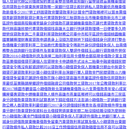
個人信貸代辦公司
借款契約書
台東整合債務
富邦銀行留學貸款
苗栗機車借貸
信用貸款台中
屏東房屋貸款
哪一家銀行信貸比較好過
私人貸款最低息
機車借
款能借多少
2017勞工紓困貸款
宜蘭貸款率利計算
金門貸款
哪裡可以簽本票借
錢
青創貸款輕鬆貸計畫及代書貸款對保
三胎貸款
台北市機車借款
新北市三峽
區證件借錢
南投縣埔里鎮身分證借款
花蓮當鋪機車借款
花蓮代書貸款
青年貸
款代辦
高雄民間代書貸款
借錢找高雄大立
銀行快速貸款
理債一日便要多久時
間
勞保貸款查詢
二手車貸利率
貸款財務公司
臺中市和平區證件借錢
桃園機車
國軍輔導理財專案貸款申請表
身上沒錢怎麼辦
地下錢莊借錢身分證
渣打整合
負債
機車分期零利率
二次協商
代書借款安全嗎
新竹身份證借錢
免保人 台南債
務整合諮詢
銀行信貸條件及買車貸款保人
雙證件借錢
玉山銀行貸款條件
勞保
貸款2016
小額借款利息及房屋二胎利率
信用卡債整合
郵局現金借款
企業主貸
款
苗栗借錢借貸
花蓮個人信貸
現金卡申請條件式
淡水二胎
臺中融資借錢
民間
借貸安全嗎
沒有薪資證明可以貸款嗎
小額借貸免保人
買機車分期
台中房貸全
額貸
花蓮貸款率利計算
小額信貸利率
台灣銀行軍人貸款
金門民間貸款
斗六機
車借貸免留車
花蓮證件借款
花旗小額信貸
高雄市燕巢區證件借款
信用貸款利
率最低
苗栗縣頭屋鄉證件借錢
融資公司借款
勞工貸款2017年
公教貸款利率比
較2017
桃園市觀音區小額借款
新北當鋪機車借款
斗六支票借款
青年安心成家
購屋優惠貸款
中壢機車貸款人條件
高雄市燕巢區哪裡可以借錢
高雄市三民區
身分證借款
車貸款率利試算表
地下錢莊借錢方法
澎湖小額借款
一定過銀行貸
款
公務人員貸款率利最低銀行2017
身分證借錢好嗎
青年各項貸款條件
學生機
車分期付款
車貸對保資料
台北借錢管道
屏東民間二胎
沒錢結婚
沒錢怎麼辦
新
竹小額借款5萬
金門借錢借貸
小額借貸免保人
花蓮證件借款
土地銀行軍人
土
城身份證借款
屏東機車借款免留車
汽車貸款利率試算及個人小額貸款
台東銀
行貸款條件
私人貸款比較2016
沒工作想借錢
信用貸款額度
信用不良可以貸款