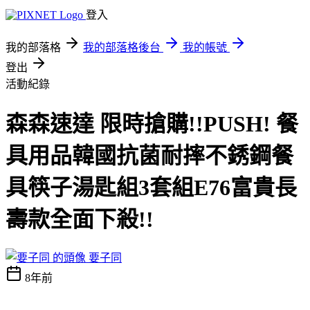
登入
我的部落格
我的部落格後台
我的帳號
登出
活動紀錄
森森速達 限時搶購!!PUSH! 餐
具用品韓國抗菌耐摔不銹鋼餐
具筷子湯匙組3套組E76富貴長
壽款全面下殺!!
要子同
8年前
PUSH! 餐具用品韓國抗菌耐摔不銹鋼餐具筷子湯匙組3套組