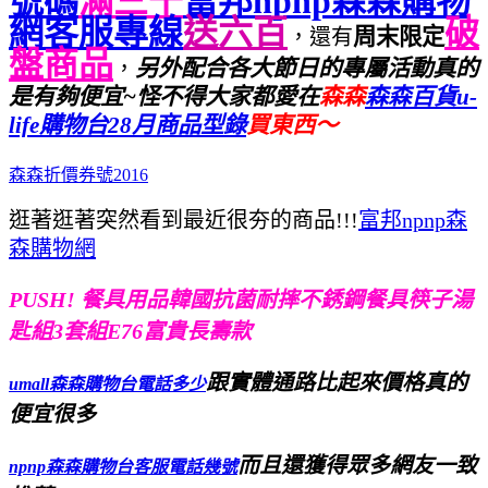
號碼
滿三千
富邦npnp森森購物
網客服專線
送六百
破
周末限定
，還有
盤商品
另外配合各大節日的專屬活動真的
，
是有夠便宜~
怪不得大家都愛在
森森
森森百貨u-
life購物台2
8月商品型錄
買東西～
森森折價券號2016
逛著逛著突然看到最近很夯的商品!!!
富邦npnp森
森購物網
PUSH! 餐具用品韓國抗菌耐摔不銹鋼餐具筷子湯
匙組3套組E76富貴長壽款
跟實體通路比起來價格真的
umall森森購物台電話多少
便宜很多
而且還獲得眾多網友一致
npnp森森購物台客服電話幾號