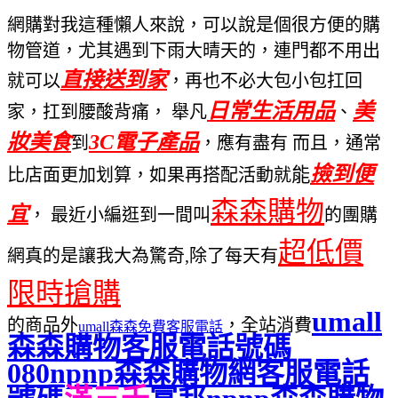
網購對我這種懶人來說，可以說是個很方便的購
物管道，尤其遇到下雨大晴天的
，連門都不用出
直接送到家
就
可以
，再也不必大包小包扛回
日常
生活用品
美
家，扛到腰酸背痛， 舉凡
、
妝美食
3C電子產品
到
，應有盡有 而且，通常
撿到便
能
比店面更加划算，如果再搭配活動就
森森購物
宜
， 最近小編逛到一間叫
的團購
超低價
網真的是讓我大為驚奇,除了每天有
限時搶購
umall
的商品外
，全站消費
umall森森免費客服電話
森森購物客服電話號碼
080
npnp森森購物網客服電話