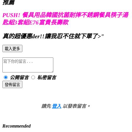
推薦
PUSH! 餐具用品韓國抗菌耐摔不銹鋼餐具筷子湯
匙組3套組E76富貴長壽款
真的超優惠der!!讓我忍不住就下單了>"
載入更多
公開留言
私密留言
發佈留言
請先
登入
以發表留言。
Recommended