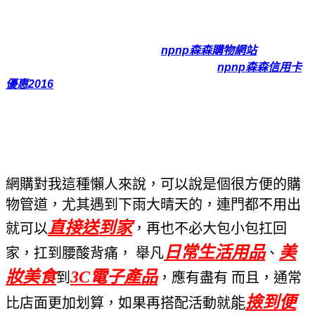
20cm
分享文,
《掌廚》可樂膳五層複合金調理鍋20cm
好用,
《掌廚》可樂膳五層複合金調理鍋20cm
評價,
《掌廚》可樂膳
五層複合金調理鍋20cm
開箱文,
npnp森森購物網站
《掌廚》
可樂膳五層複合金調理鍋20cm
優缺點比較,
npnp森森信用卡
優惠2016
《掌廚》可樂膳五層複合金調理鍋20cm
超值推薦,
《掌廚》可樂膳五層複合金調理鍋20cm
促銷商品,
《掌廚》可
樂膳五層複合金調理鍋20cm
網友最愛商品,
《掌廚》可樂膳五
層複合金調理鍋20cm
超值商品,《掌廚》可樂膳五層複合金調
理鍋20cm網友推薦
網購對我這種懶人來說，可以說是個很方便的購
物管道，尤其遇到下雨大晴天的
，連門都不用出
直接送到家
就
可以
，再也不必大包小包扛回
日常
生活用品
美
家，扛到腰酸背痛， 舉凡
、
妝美食
3C電子產品
到
，應有盡有 而且，通常
撿到便
能
比店面更加划算，如果再搭配活動就