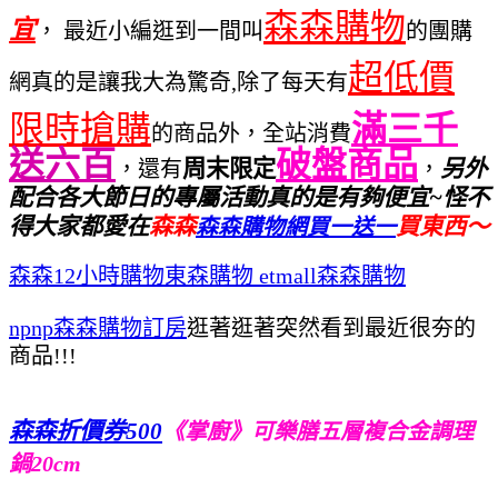
森森購物
宜
， 最近小編逛到一間叫
的團購
超低價
網真的是讓我大為驚奇,除了每天有
限時搶購
滿三千
的商品外
，全站消費
送六百
破盤商品
周末限定
另外
，還有
，
配合各大節日的專屬活動真的是有夠便宜~
怪不
得大家都愛在
森森
買東西～
森森購物網買一送一
森森12小時購物
東森購物 etmall森森購物
npnp森森購物訂房
逛著逛著突然看到最近很夯的
商品!!!
森森折價券500
《掌廚》可樂膳五層複合金調理
鍋20cm