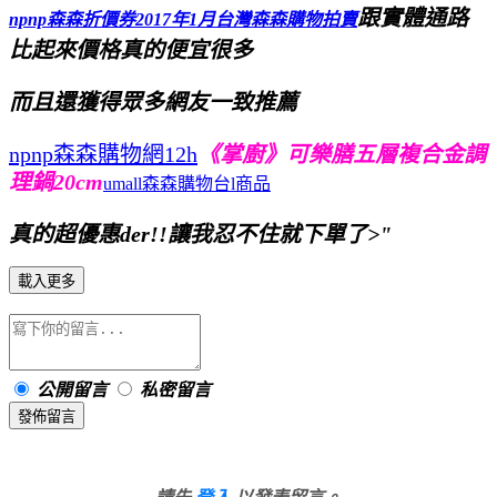
跟實體通路
npnp森森折價券2017年1月
台灣森森購物拍賣
比起來價格真的便宜很多
而且還獲得眾多網友一致推薦
npnp森森購物網12h
《掌廚》可樂膳五層複合金調
理鍋20cm
umall森森購物台l商品
真的超優惠der!!讓我忍不住就下單了>"
載入更多
公開留言
私密留言
發佈留言