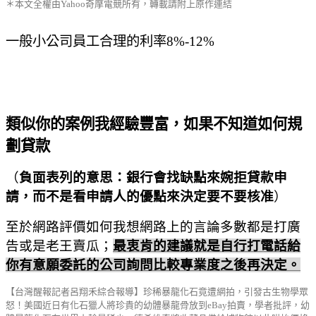
＊本文全權由Yahoo奇摩電競所有，轉載請附上原作連結
一般小公司員工合理的利率
8%-12%
類似你的案例我經驗豐富，如果不知道如何規
劃貸款
（
負面表列的意思：銀行會找缺點來婉拒貸款申
請，而不是看申請人的優點來決定要不要核准
）
至於網路評價如何我想網路上的言論多數都是打廣
告或是老王賣瓜；
最衷肯的建議就是自行打電話給
你有意願委託的公司詢問比較專業度之後再決定。
【台灣醒報記者呂翔禾綜合報導】珍稀暴龍化石竟遭網拍，引發古生物學眾
怒！美國近日有化石獵人將珍貴的幼體暴龍骨放到eBay拍賣，學者批評，幼