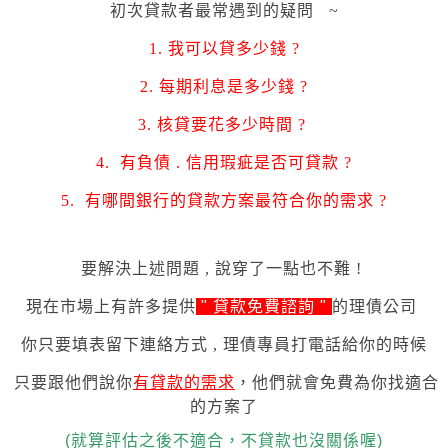
初次貸款者最常遇到的疑問 ~
1. 我可以貸多少錢 ?
2. 每期利息是多少錢 ?
3. 核貸
要花多少時間
?
4. 有負債 . 信用瑕疵是否可貸款 ?
5.
有哪間銀行的貸款方案最符合你的需求 ?
要解決上述問題 , 說穿了一點也不難 !
現在市場上有許多提供
"
貸款免費諮詢
"
的理債公司
你只要
填表留下連絡方式 , 理債專員打電話給你的時候
只要跟他們說你
有貸款的需求
，他們就會免費為你找適合
的方案了
(就算評估之後不適合，不貸款也沒關係喔)