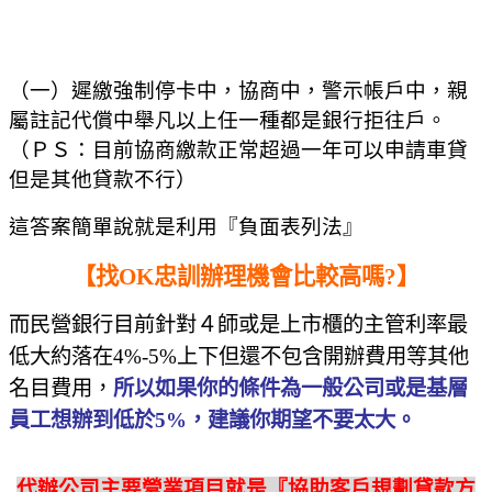
（一）遲繳強制停卡中，協商中，警示帳戶中，親
屬註記代償中舉凡以上任一種都是銀行拒往戶。
（ＰＳ：目前協商繳款正常超過一年可以申請車貸
但是其他貸款不行）
這答案簡單說就是利用『負面表列法』
【找OK忠訓辦理機會比較高嗎?】
而民營銀行目前針對４師或是上市櫃的主管利率最
低大約落在
4%-5%
上下但還不包含開辦費用等其他
名目費用，
所以如果你的條件為一般公司或是基層
員工想辦到低於
5%
，建議你期望不要太大。
代辦公司主要營業項目就是『協助客戶規劃貸款方