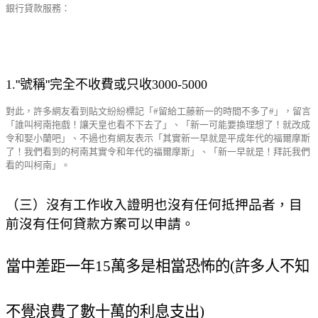
銀行貸款服務：
1.
"
號稱
"
完全不收費或只收
3000-5000
對此，許多網友看到貼文紛紛標記「#留給工藤新一的時間不多了#」，留言
「誰叫柯南拖戲！讓天皇也看不下去了」、「新一可能要換理想了！就改成
令和娶小蘭吧」、不過也有網友表示「其實新一早就是平成年代的福爾摩斯
了！我們看到的柯南其實令和年代的福爾摩斯」、「新一早就是！拜託我們
看的叫柯南」。
（三）沒有工作收入證明也沒有任何抵押品者，目
前沒有任何貸款方案可以申請。
當中差距一年15萬多是相當恐怖的(許多人不知
不覺浪費了數十萬的利息支出)