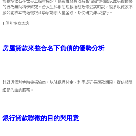
體暴龍化石在世界上輸量稀少，德希維奇將收藏品借給博物館以此哄抬價格
的行為無助科學研究。台大生科系助理教授蔡政修受訪時說，很多收藏家不
願公開標本或藉機跟科學家勒索大量金錢，都使研究難以進行。
1.個別協商諮詢
房屋貸款來整合名下負債的優勢分析
針對與個別金融機構協商，以降低月付金、利率或延長還款期限，提供相關
細節的諮詢服務。
銀行貸款聯徵的目的與用意